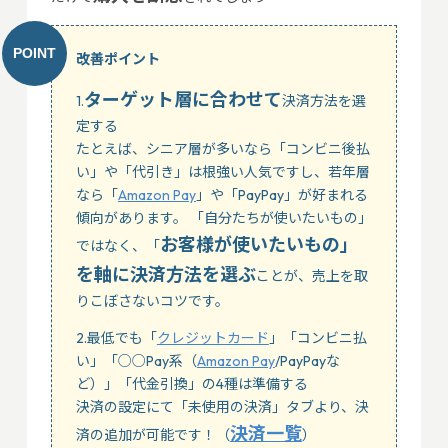
改善ポイント
ターゲット層に合わせて
1.
決済方法を選
定する
たとえば、シニア層が多いなら「コンビニ後払
い」や「代引き」は根強い人気ですし、若年層
なら「
Amazon Pay
」や「PayPay」が好まれる
傾向があります。 「自分たちが使いたいもの」
お客様が使いたいもの」
ではなく、「
を軸に決済方法を選ぶ
ことが、売上を取
りこぼさないコツです。
2.最低でも「
クレジットカード
」「コンビニ払
い」「○○Pay系（
Amazon Pay
/PayPayな
ど）」「代金引換」の4種は準備する
決済の設定にて「未使用の決済」タブより、決
決済一覧
済の追加が可能です！（
）