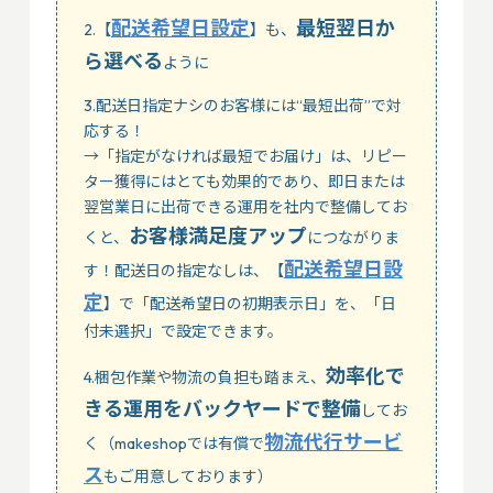
配送希望日設定
最短翌日か
2.【
】も、
ら選べる
ように
3.配送日指定ナシのお客様には“最短出荷”で対
応する！
→「指定がなければ最短でお届け」は、リピー
ター獲得にはとても効果的であり、即日または
翌営業日に出荷できる運用を社内で整備してお
お客様満足度アップ
くと、
につながりま
配送希望日設
す！配送日の指定なしは、【
定
】で「配送希望日の初期表示日」を、「日
付未選択」で設定できます。
効率化で
4.梱包作業や物流の負担も踏まえ、
きる運用をバックヤードで整備
してお
物流代行サービ
く（makeshopでは有償で
ス
もご用意しております）