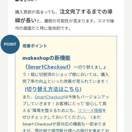
注文完了するまでの導
購入意欲が高まっても、
線が長い
と、離脱の可能性が高まります。スマホ操
作の画面だと特に致命的です。
改善ポイント
makeshopの新機能
（
SmartCheckout
）
へ切り替えましょ
う！既に切替済のショップ様においては、購入
完了率の向上といった改善が見られています！
切り替え方法はこちら
【
】
また、
SmartCheckout
は今後もバージョンアッ
プしていきます！お客様にとって“安心して買
える”環境を整えるためにも、
リリース情報
を
ぜひチェックしておいてください。（まだ
Smart Checkoutが非対応の機能も一部ありま
すが、弊社側で順次新仕様への移行を進めてお