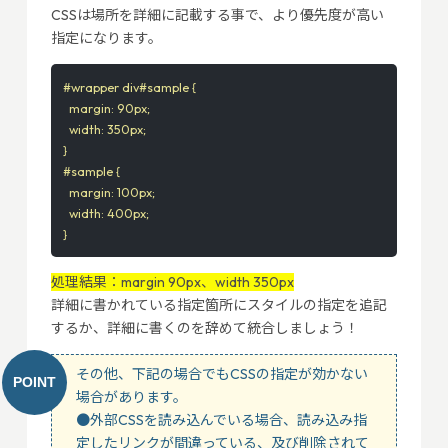
CSSは場所を詳細に記載する事で、より優先度が高い
指定になります。
#wrapper div#sample {

  margin: 90px;

  width: 350px;

}

#sample {

  margin: 100px;

  width: 400px;

}
処理結果：margin 90px、width 350px
詳細に書かれている指定箇所にスタイルの指定を追記
するか、詳細に書くのを辞めて統合しましょう！
その他、下記の場合でもCSSの指定が効かない
場合があります。
●外部CSSを読み込んでいる場合、読み込み指
定したリンクが間違っている、及び削除されて