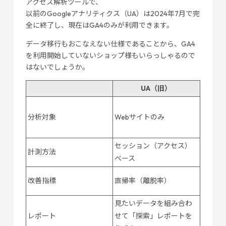
アクセス解析ツールで、
以前のGoogleアナリティクス（UA）は2024年7月で完
全に終了し、現在はGA4のみが利用できます。
データ移行もおこなえない仕様であることから、GA4
を利用開始していないショップ様もいらっしゃるので
はないでしょうか。
UA（旧）
Web
分析対象
Webサイトのみ
プリを
能
セッション（アクセス）
計測方法
イベン
ベース
エンゲ
改善指標
直帰率（離脱率）
心度）
見たいデータを組み合わ
デフォ
レポート
せて「探索」レポートを
のデー