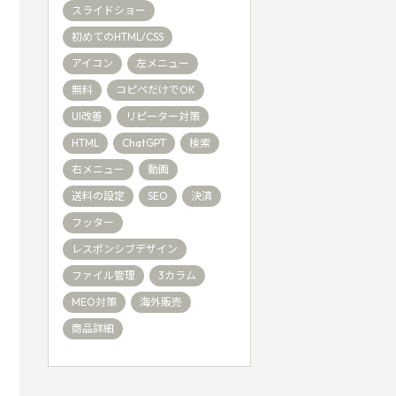
スライドショー
初めてのHTML/CSS
アイコン
左メニュー
無料
コピペだけでOK
UI改善
リピーター対策
HTML
ChatGPT
検索
右メニュー
動画
送料の設定
SEO
決済
フッター
レスポンシブデザイン
ファイル管理
3カラム
MEO対策
海外販売
商品詳細