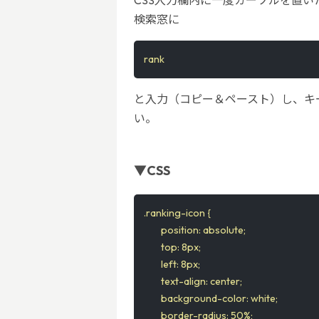
検索窓に
rank
と入力（コピー＆ペースト）し、キー
い。
▼CSS
.ranking-icon {

	position: absolute;

	top: 8px;

	left: 8px;

	text-align: center;

	background-color: white;

	border-radius: 50%;
