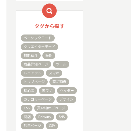
タグから探す
ベーシックモード
クリエイターモード
機能紹介
販促
商品詳細ページ
ツール
レイアウト
スマホ
トップページ
商品画像
初心者
裏ワザ
ヘッダー
カテゴリーページ
デザイン
CSS
買い物かごページ
開店
Primary
SNS
独自ページ
CSV