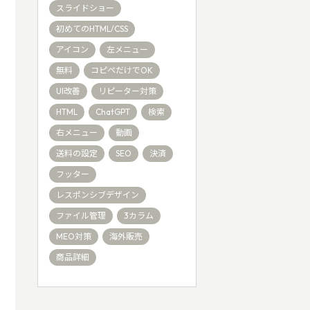
スライドショー
初めてのHTML/CSS
アイコン
左メニュー
無料
コピペだけでOK
UI改善
リピーター対策
HTML
ChatGPT
検索
右メニュー
動画
送料の設定
SEO
決済
フッター
レスポンシブデザイン
ファイル管理
3カラム
MEO対策
海外販売
商品詳細