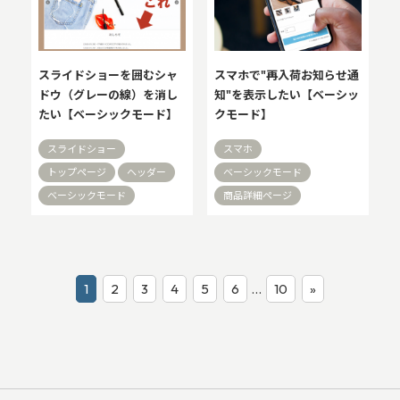
スライドショーを囲むシャ
スマホで"再入荷お知らせ通
ドウ（グレーの線）を消し
知"を表示したい【ベーシッ
たい【ベーシックモード】
クモード】
スライドショー
スマホ
トップページ
ヘッダー
ベーシックモード
ベーシックモード
商品詳細ページ
1
2
3
4
5
6
…
10
»