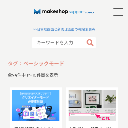
>>旧管理画面と新管理画面の導線変更点
タグ：
ベーシックモード
全
94
件中 1〜10件目を表示