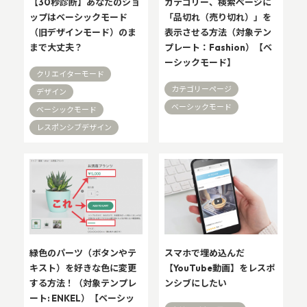
【30秒診断】あなたのショ
カテゴリー、検索ページに
ップはベーシックモード
「品切れ（売り切れ）」を
（旧デザインモード）のま
表示させる方法（対象テン
まで大丈夫？
プレート：Fashion）【ベ
ーシックモード】
クリエイターモード
カテゴリーページ
デザイン
ベーシックモード
ベーシックモード
レスポンシブデザイン
緑色のパーツ（ボタンやテ
スマホで埋め込んだ
キスト）を好きな色に変更
【YouTube動画】をレスポ
する方法！（対象テンプレ
ンシブにしたい
ート: ENKEL）【ベーシッ