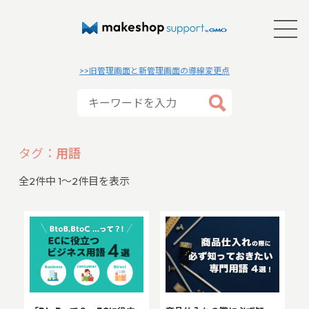
>>旧管理画面と新管理画面の導線変更点
タグ：
用語
全
2
件中 1〜2件目を表示