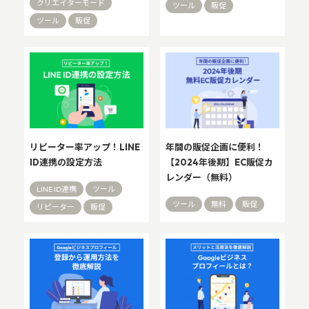
クリエイターモード
ツール
販促
ツール
販促
リピーター率アップ！LINE
年間の販促企画に便利！
ID連携の設定方法
【2024年後期】EC販促カ
レンダー（無料）
LINE ID連携
ツール
ツール
無料
販促
リピーター
販促