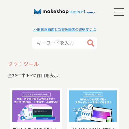
>>旧管理画面と新管理画面の導線変更点
タグ：
ツール
全
39
件中 1〜10件目を表示