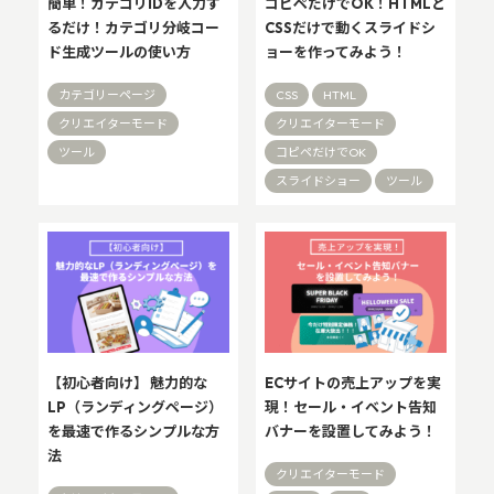
簡単！カテゴリIDを入力す
コピペだけでOK！HTMLと
るだけ！カテゴリ分岐コー
CSSだけで動くスライドシ
ド生成ツールの使い方
ョーを作ってみよう！
カテゴリーページ
CSS
HTML
クリエイターモード
クリエイターモード
ツール
コピペだけでOK
スライドショー
ツール
ECサイトの売上アップを実
【初心者向け】 魅力的な
現！セール・イベント告知
LP（ランディングページ）
バナーを設置してみよう！
を最速で作るシンプルな方
法
クリエイターモード