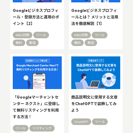
Googleビジネスプロフィ
Googleビジネスプロフィ
ール・登録方法と運用のポ
ールとは？ メリットと活用
イント【2】
法を徹底解説【1】
MEO対策
ツール
MEO対策
ツール
無料
販促
無料
販促
「Googleマーチャントセ
商品説明文に使用する文章
ンター ネクスト」に登録し
をChatGPTで装飾してみ
て無料リスティングを利用
よう
する方法！
ChatGPT
ツール
ツール
リスティング